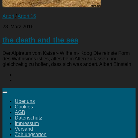
Artort
/
Artort 16
23. März 2016
the death and the sea
Der Alptraum vom Kaiser- Wilhelm- Koog Die reinste Form
des Wahnsinns ist es, alles beim Alten zu lassen und
gleichzeitig zu hoffen, dass sich was ändert. Albert Einstein
Über uns
Cookies
AGB
Datenschutz
Impressum
Versand
Zahlungsarten