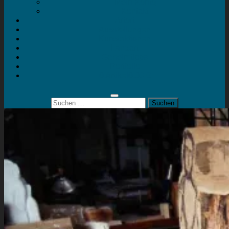
Mein Konto
Kontakt
Artort
Ausstellungen
Kunstaktionen
Landart
Geheimtipps
Portfolio
0 Artikel
0,00 €
Suchen
nach: