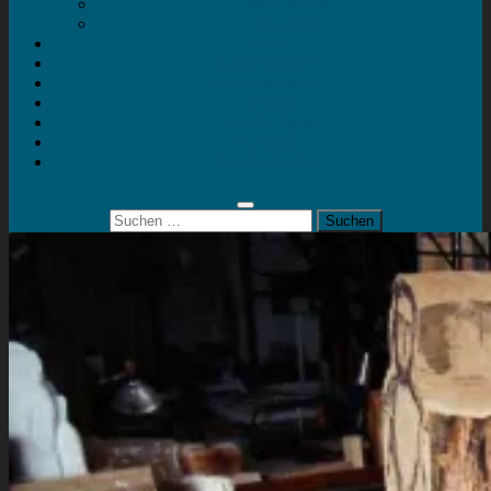
Mein Konto
Kontakt
Artort
Ausstellungen
Kunstaktionen
Landart
Geheimtipps
Portfolio
0 Artikel
0,00 €
Suchen
nach: