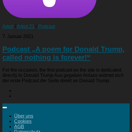
Artort
/
Artort 21
/
Podcast
7. Januar 2021
Podcast „A poem for Donald Trump,
called nothing is forever!“
For the occasion, the first podcast on the site is dedicated
directly to Donald Trump Aus gegeben Anlass widmet sich
der erste Podcast der Seite direkt an Donald Trump.
Über uns
Cookies
AGB
Datenschutz