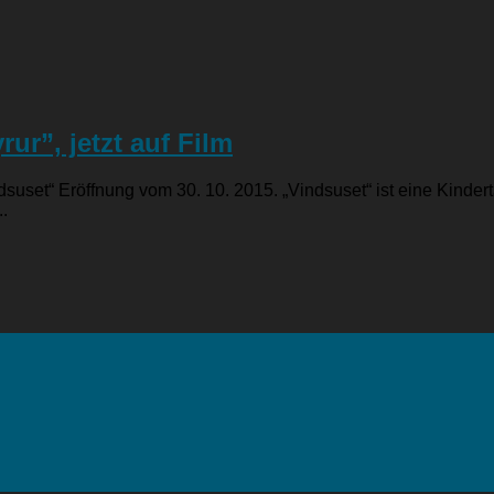
ur”, jetzt auf Film
indsuset“ Eröffnung vom 30. 10. 2015. „Vindsuset“ ist eine Kinde
..