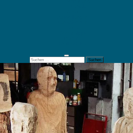
Mein Konto
Kontakt
Artort
Ausstellungen
Kunstaktionen
Landart
Geheimtipps
Portfolio
0 Artikel
0,00 €
Suchen
nach: