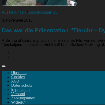
Ausstellungen
/
Ausstellungen 15
3. November 2015
Das war die Präsentation “Tieruhr – Dyr
Afsløring af kunstinstallation Hier ein kleiner Film von der „V
Tierskulpturen herstellte. Viel Spaß beim Gucken! Afsløring af.
Über uns
Cookies
AGB
Datenschutz
Impressum
Versand
Zahlungsarten
Widerruf