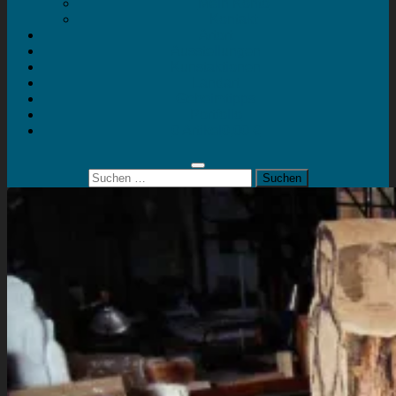
Mein Konto
Kontakt
Artort
Ausstellungen
Kunstaktionen
Landart
Geheimtipps
Portfolio
0 Artikel
0,00 €
Suchen
nach: