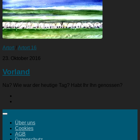
Artort
/
Artort 16
23. Oktober 2016
Vorland
Na? Wie war der heutige Tag? Habt Ihr Ihn genossen?
Über uns
Cookies
AGB
Datenschutz