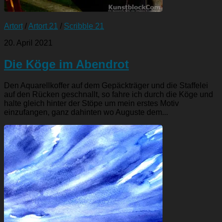
Artort
/
Artort 21
/
Scribble 21
20. April 2021
Die Köge im Abendrot
Den Aquarellkoffer auf dem Gepäckträger und die Staffelei
auf den Rücken geschnallt, so fahre ich durch die Köge und
halte gleich hinter der Stöpe um mein erstes Motiv
einzufangen, ganz dahinten wo Auguste dem...