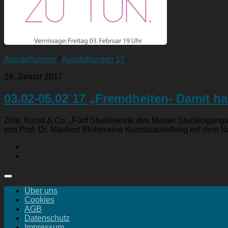
Ausstellungen
/
Ausstellungen 17
29. Januar 2017
03.02-05.02`17 „Fremdheiten- Damit ha
Zitat, Kunst & Co: „Fünf Studierende des Master Studiengang
von Prof. Dr. Manfred Blohm eine Kunstausstellung mit dem N
Über uns
Cookies
AGB
Datenschutz
Impressum