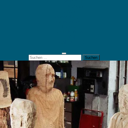
Mein Konto
Kontakt
Artort
Ausstellungen
Kunstaktionen
Landart
Geheimtipps
Portfolio
0 Artikel
0,00 €
Suchen
nach: