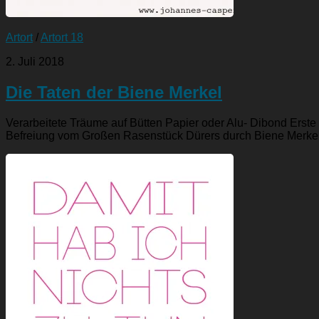
Artort
/
Artort 18
2. Juli 2018
Die Taten der Biene Merkel
Verarbeitete Träume auf Bütten Papier oder Alu- Dibond Erste
Befreiung vom Großen Rasenstück Dürers durch Biene Merkel 