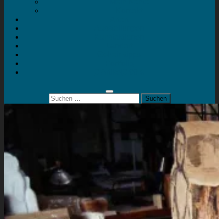
Mein Konto
Kontakt
Artort
Ausstellungen
Kunstaktionen
Landart
Geheimtipps
Portfolio
0 Artikel
0,00 €
Suchen
nach: