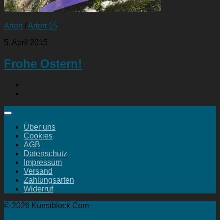
Artort
/
Artort 15
5. April 2015
Frohe Ostern!
Über uns
Cookies
AGB
Datenschutz
Impressum
Versand
Zahlungsarten
Widerruf
© 2026 Kunstblock Com