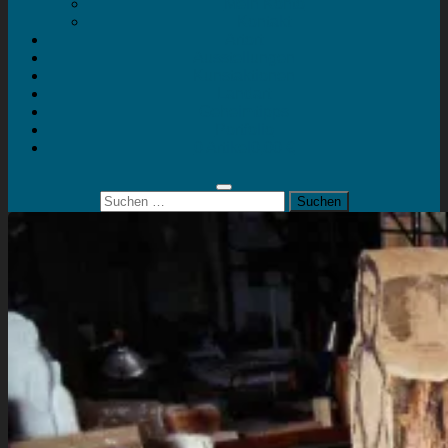
Mein Konto
Kontakt
Artort
Ausstellungen
Kunstaktionen
Landart
Geheimtipps
Portfolio
0 Artikel
0,00 €
Suchen
nach: