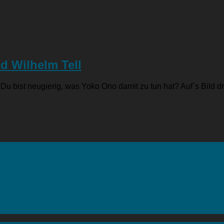
d Wilhelm Tell
Du bist neugierig, was Yoko Ono damit zu tun hat? Auf`s Bild d