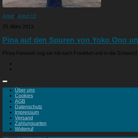
Artort
/
Artort 13
25. März 2013
Pina auf den Spuren von Yoko Ono un
Pinas Fernweh zog sie mit nach Frankfurt und in die Schweiz! 
Über uns
Cookies
AGB
Datenschutz
Impressum
Versand
Zahlungsarten
Widerruf