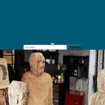
Mein Konto
Kontakt
Artort
Ausstellungen
Kunstaktionen
Landart
Geheimtipps
Portfolio
0 Artikel
0,00 €
Suchen
nach: