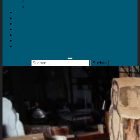
Mein Konto
Kontakt
Artort
Ausstellungen
Kunstaktionen
Landart
Geheimtipps
Portfolio
0 Artikel
0,00 €
Suchen
nach: