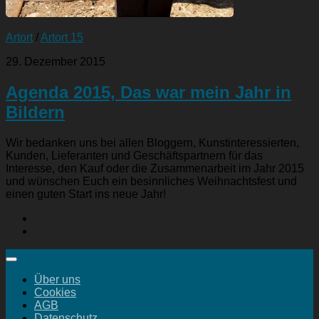
Artort
/
Artort 15
29. Dezember 2015
Agenda 2015, Das war mein Jahr in
Bildern
Wir bedanken uns bei allen Bloggern, Kunstinteressierten,
Kunden, Lieferanten und Geschäftspartnern für das
Interesse, den Kauf oder die Zusammenarbeit im Jahr 2015
und wünschen Euch ein besinnliches Weihnachtsfest und
einen guten Start ins neue Jahr!
Über uns
Cookies
AGB
Datenschutz