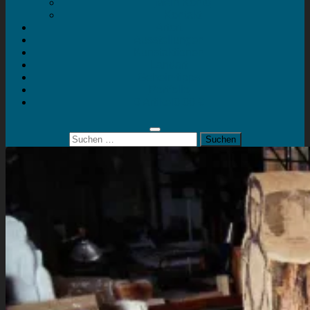
Mein Konto
Kontakt
Artort
Ausstellungen
Kunstaktionen
Landart
Geheimtipps
Portfolio
0 Artikel
0,00 €
Suchen
nach: