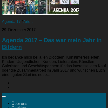
Agenda 17
/
Artort
29. Dezember 2017
Agenda 2017 – Das war mein Jahr in
Bildern
Ich bedanke mich bei allen Bloggern, Kunstinteressierten,
Kindern, Jugendlichen, Kunden, Lieferanten, Künstlern,
Galeristen und Geschäftspartnern für das Interesse, den Kauf
oder die Zusammenarbeit im Jahr 2017 und wünschen Euch
einen guten Start ins neue...
Über uns
Cookies