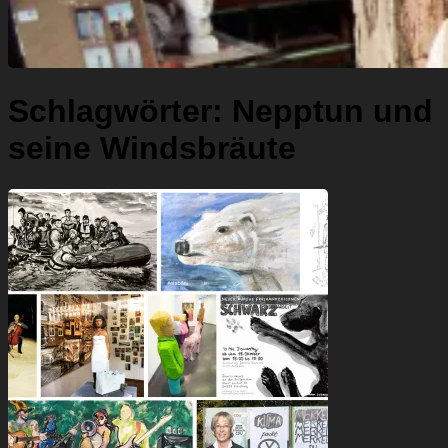
Schlagwörter:
Nepptun und
seine Windsbräute