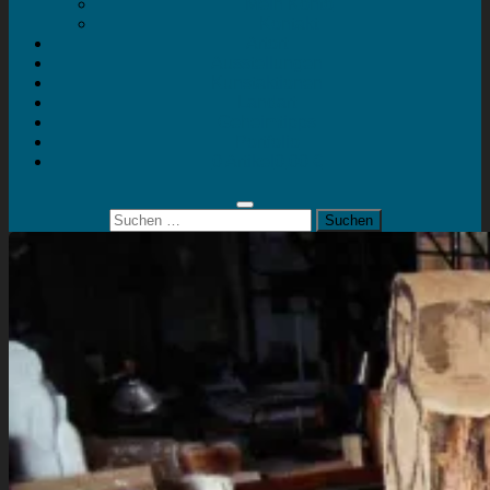
Mein Konto
Kontakt
Artort
Ausstellungen
Kunstaktionen
Landart
Geheimtipps
Portfolio
0 Artikel
0,00 €
Suchen
nach: