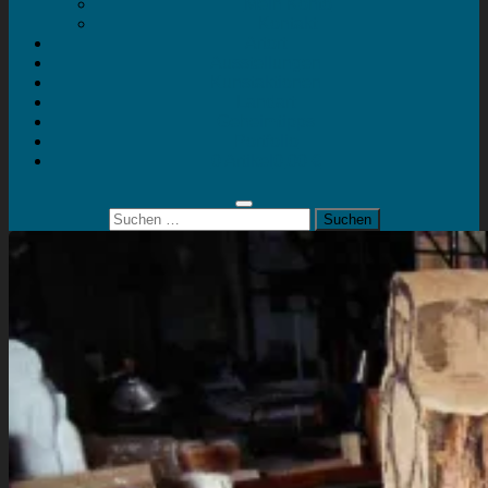
Mein Konto
Kontakt
Artort
Ausstellungen
Kunstaktionen
Landart
Geheimtipps
Portfolio
0 Artikel
0,00 €
Suchen
nach: