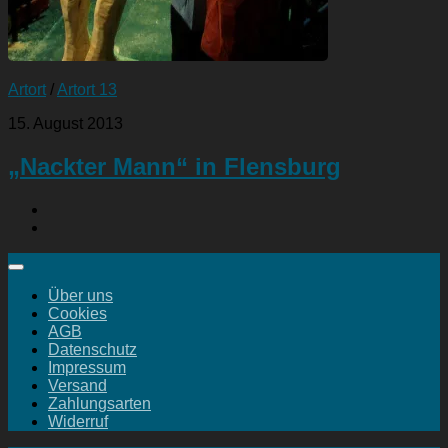
Artort
/
Artort 13
15. August 2013
„Nackter Mann“ in Flensburg
Über uns
Cookies
AGB
Datenschutz
Impressum
Versand
Zahlungsarten
Widerruf