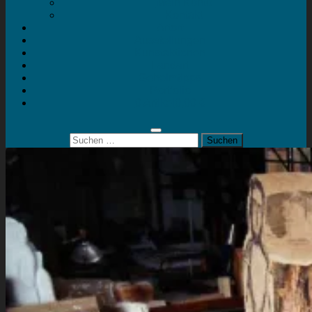
Mein Konto
Kontakt
Artort
Ausstellungen
Kunstaktionen
Landart
Geheimtipps
Portfolio
0 Artikel
0,00 €
Suchen
nach: