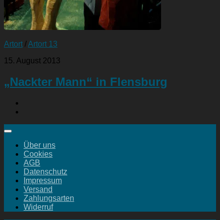
Artort
/
Artort 13
15. August 2013
„Nackter Mann“ in Flensburg
Über uns
Cookies
AGB
Datenschutz
Impressum
Versand
Zahlungsarten
Widerruf