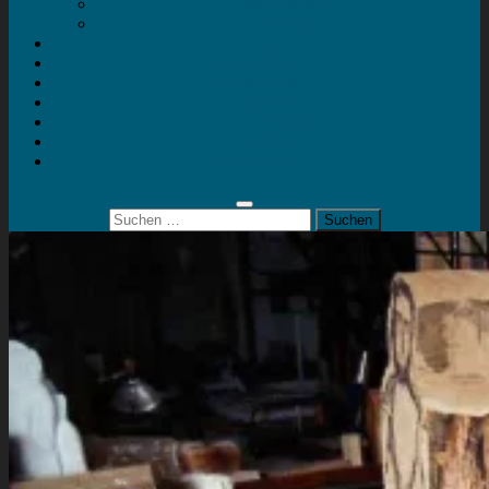
Mein Konto
Kontakt
Artort
Ausstellungen
Kunstaktionen
Landart
Geheimtipps
Portfolio
0 Artikel
0,00 €
Suchen
nach: