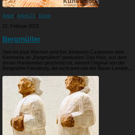
Artort
/
Artort 21
/
Kiosk
21. Februar 2021
Bergmüller
Seit ein paar Wochen wird bei Johannes Caspersen eine
Kleinserie an „Bergmüllern“ produziert. Das Holz, aus dem
dieser Handwerker geschnitzt ist, stammt Original von der
Bergmühle Flensburg, die nicht weit von der Bauer Landstr....