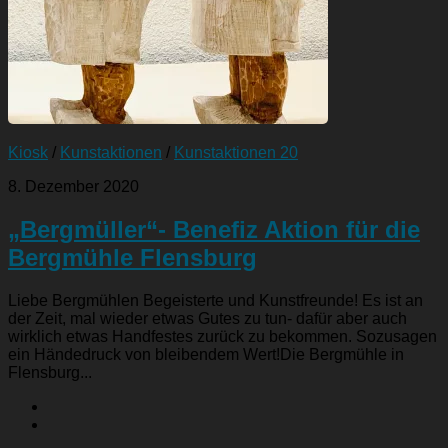
Kiosk
/
Kunstaktionen
/
Kunstaktionen 20
8. Dezember 2020
„Bergmüller“- Benefiz Aktion für die
Bergmühle Flensburg
Liebe Bergmühlen Begeisterte und Kunstfreunde! Es ist an
der Zeit, mal wieder etwas Gutes zu tun- dafür aber auch
wirklich etwas Handfestes zurück zu bekommen. Sozusagen
ein Händedruck von bleibendem Wert!Die Bergmühle in
Flensburg...