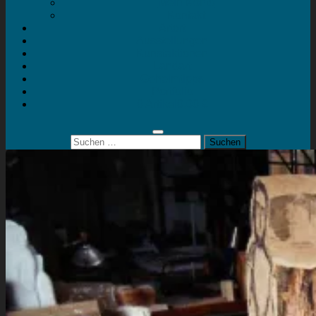
Mein Konto
Kontakt
Artort
Ausstellungen
Kunstaktionen
Landart
Geheimtipps
Portfolio
0 Artikel
0,00 €
Suchen
nach: