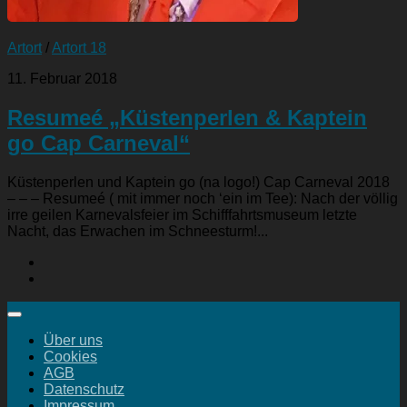
Artort
/
Artort 18
11. Februar 2018
Resumeé „Küstenperlen & Kaptein
go Cap Carneval“
Küstenperlen und Kaptein go (na logo!) Cap Carneval 2018
– – – Resumeé ( mit immer noch ‘ein im Tee): Nach der völlig
irre geilen Karnevalsfeier im Schifffahrtsmuseum letzte
Nacht, das Erwachen im Schneesturm!...
Über uns
Cookies
AGB
Datenschutz
Impressum