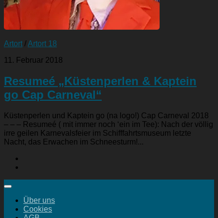
Artort
/
Artort 18
11. Februar 2018
Resumeé „Küstenperlen & Kaptein
go Cap Carneval“
Küstenperlen und Kaptein go (na logo!) Cap Carneval 2018
– – – Resumeé ( mit immer noch ‘ein im Tee): Nach der völlig
irre geilen Karnevalsfeier im Schifffahrtsmuseum letzte
Nacht, das Erwachen im Schneesturm!...
Über uns
Cookies
AGB