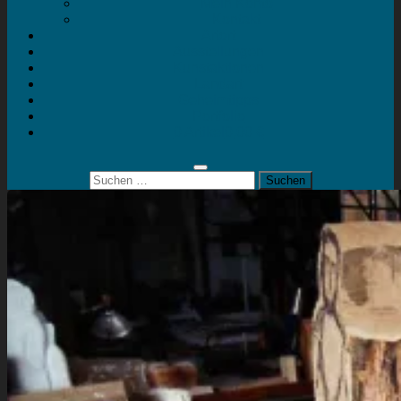
Mein Konto
Kontakt
Artort
Ausstellungen
Kunstaktionen
Landart
Geheimtipps
Portfolio
0 Artikel
0,00 €
Suchen
nach: