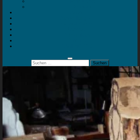
Mein Konto
Kontakt
Artort
Ausstellungen
Kunstaktionen
Landart
Geheimtipps
Portfolio
0 Artikel
0,00 €
Suchen
nach: