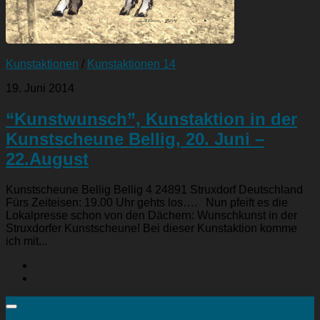
Kunstaktionen
/
Kunstaktionen 14
19. Juni 2014
“Kunstwunsch”, Kunstaktion in der
Kunstscheune Bellig, 20. Juni –
22.August
Kunstscheune Bellig Bellig 4 24891 Struxdorf Deutschland
Fürs Zeiteisen: 19.00 Uhr gehts los…. Nun pfeift es die
Lokalpresse schon von den Dächern: Wunschkunst in der
Struxdorfer Kunstscheune! Bei dieser Kunstaktion komme
ich mit...