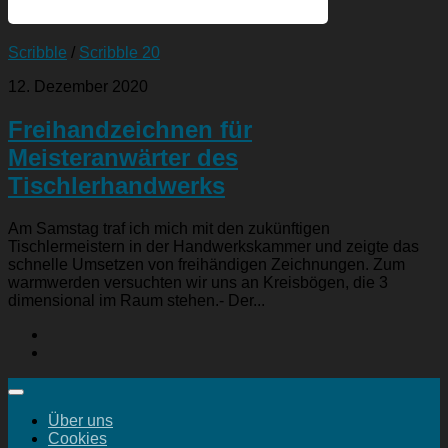
Scribble
/
Scribble 20
12. Dezember 2020
Freihandzeichnen für
Meisteranwärter des
Tischlerhandwerks
Am Samstag traf ich mich mit den zukünftigen
Tischlermeistern in der Handwerkskammer und zeigte das
schnelle Umsetzen von freihändigen Zeichnungen. Zum
warmwerden versuchten wir uns an Kreisbögen, die 3
dimensional im Raum stehen.- Der...
Über uns
Cookies