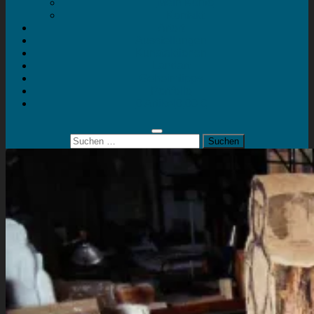
Mein Konto
Kontakt
Artort
Ausstellungen
Kunstaktionen
Landart
Geheimtipps
Portfolio
0 Artikel
0,00 €
Suchen
nach: