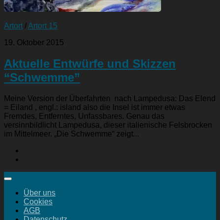
Artort
/
Artort 15
19. Oktober 2015
Aktuelle Entwürfe und Skizzen
“Schwemme”
Meine Version der Überfahrten nach Lampedusa: Das Elend
= Eiland , engl.: island also die Insel ist immer etwas
Fremdes, Entferntes, Unfassbares. Genau das
versinnbildlicht Lampedusa, dieser italienische Felsbrocken
im Mittelmeer. „Die Schwemme“ zeigt...
Über uns
Cookies
AGB
Datenschutz