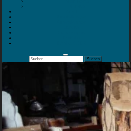
Mein Konto
Kontakt
Artort
Ausstellungen
Kunstaktionen
Landart
Geheimtipps
Portfolio
0 Artikel
0,00 €
Suchen
nach: