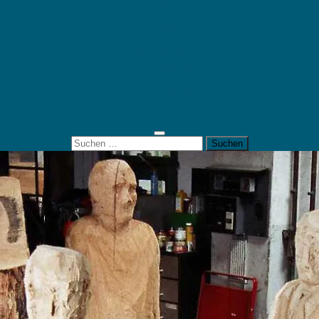
Mein Konto
Kontakt
Artort
Ausstellungen
Kunstaktionen
Landart
Geheimtipps
Portfolio
0 Artikel
0,00 €
Suchen
nach: