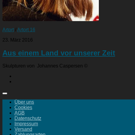
Artort
/
Artort 16
23. März 2016
Aus einem Land vor unserer Zeit
Skulpturen von Johannes Caspersen ©
Über uns
Cookies
AGB
Datenschutz
Impressum
Versand
Zahlungsarten