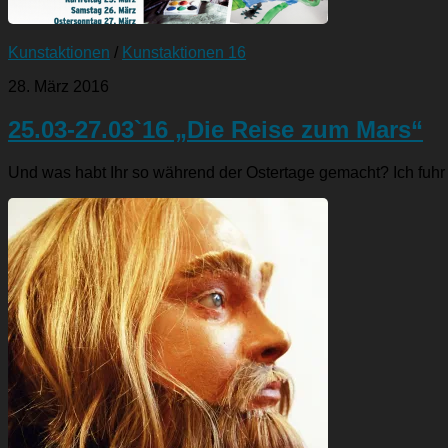
Kunstaktionen
/
Kunstaktionen 16
28. März 2016
25.03-27.03`16 „Die Reise zum Mars“
Und was habt Ihr so während der Ostertage gemacht? Ich fuh