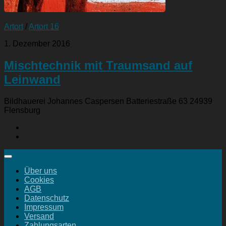
Artort
/
Artort 16
1. Dezember 2016
Mischtechnik mit Traumsand auf
Leinwand
Bildhauerei Johannes Caspersen Batteriestraße 63 24939
Flensburg
Über uns
Cookies
AGB
Datenschutz
Impressum
Versand
Zahlungsarten