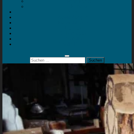
Mein Konto
Kontakt
Artort
Ausstellungen
Kunstaktionen
Landart
Geheimtipps
Portfolio
0 Artikel
0,00 €
Suchen
nach: