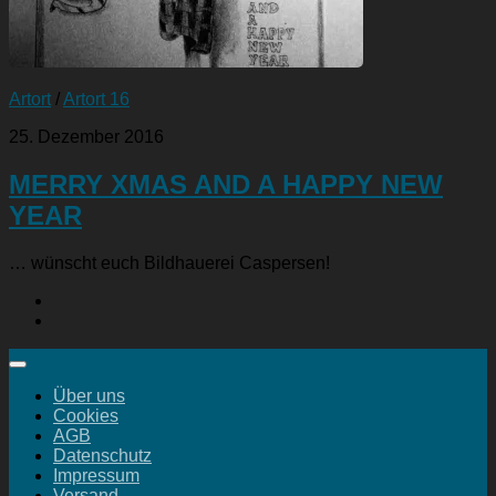
Artort
/
Artort 16
25. Dezember 2016
MERRY XMAS AND A HAPPY NEW
YEAR
… wünscht euch Bildhauerei Caspersen!
Über uns
Cookies
AGB
Datenschutz
Impressum
Versand