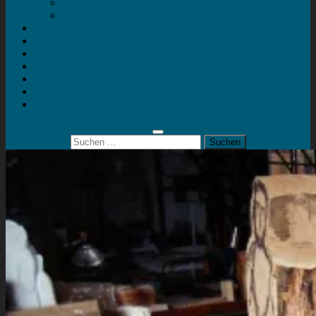
Mein Konto
Kontakt
Artort
Ausstellungen
Kunstaktionen
Landart
Geheimtipps
Portfolio
0 Artikel
0,00 €
Suchen
nach: