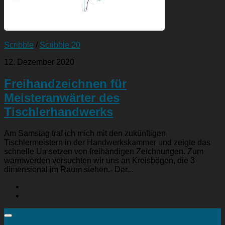
Scribble
/
Scribble 20
12. Dezember 2020
Freihandzeichnen für
Meisteranwärter des
Tischlerhandwerks
Am Samstag traf ich mich mit den zukünftigen
Tischlermeistern in der Handwerkskammer und zeigte das
schnelle Umsetzen von freihändigen Zeichnungen. Zum
warmwerden versuchten wir uns an Kreisbögen, die 3
dimensional im Raum stehen.- Der...