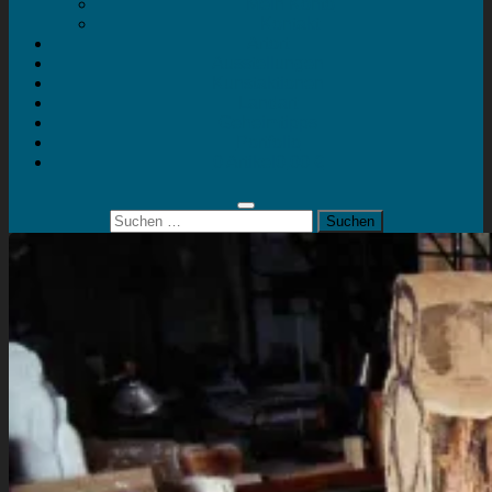
Mein Konto
Kontakt
Artort
Ausstellungen
Kunstaktionen
Landart
Geheimtipps
Portfolio
0 Artikel
0,00 €
Suchen
nach: