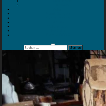
Mein Konto
Kontakt
Artort
Ausstellungen
Kunstaktionen
Landart
Geheimtipps
Portfolio
0 Artikel
0,00 €
Suchen
nach: