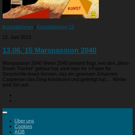
Kunstaktionen
/
Kunstaktionen 15
12. Juni 2015
13.06.`15 Marspassion 2040
Marspassion 2040 Wenn 2040 jemand fragt, wer den „Mars-
Rover Tracker“ gebaut hat, wird man im I-Paper für
Geschichte lesen können, das ein gewisser Johannes
Caspersen das Ding konstruiert und gefertigt hat…. Weiter
wird Siri auf...
Über uns
Cookies
AGB