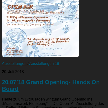
Ausstellungen
/
Ausstellungen 18
20. Juli 2018
20.07`18 Grand Opening- Hands On
Board
Heute zu um 17:00 laden wir zum Grand Opening ins
„Museumswerk Flensburg“. – Die Open- Air Ausstellung des
1. Relief- Bildhauer Symposiums präsentiert die fertig