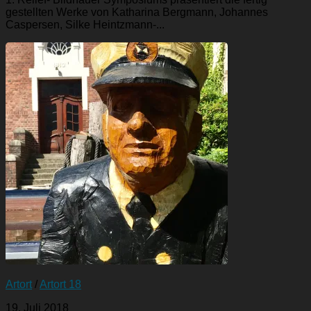
gestellten Werke von Katharina Bergmann, Johannes
Caspersen, Silke Heintzmann-...
Artort
/
Artort 18
19. Juli 2018