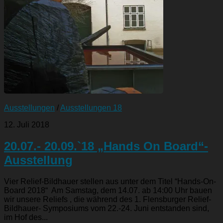
Ausstellungen
/
Ausstellungen 18
12. Juli 2018
20.07.- 20.09.`18 „Hands On Board“-
Ausstellung
Vier Relief-Bildhauer stellen aus unter dem Titel “Hands-On-
Board 2018“ Am Samstag, dem 14.07. ab 14:00 Uhr bauen
wir unsere Reliefs , die während des 1. Flensburger Relief-
Bildhauer- Symposiums vom 22.-24. Juni entstanden sind,
im Hof des...