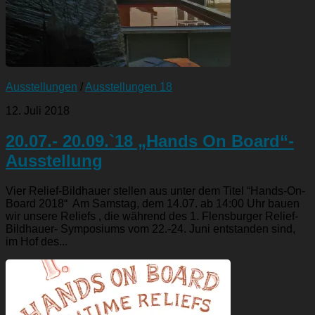
Ausstellungen
/
Ausstellungen 18
12. Juli 2018
20.07.- 20.09.`18 „Hands On Board“-
Ausstellung
Vier Relief-Bildhauer stellen aus unter dem Titel “Hands-On-
Board 2018“ Am Samstag, dem 14.07. ab 14:00 Uhr bauen
wir unsere Reliefs , die während des 1. Flensburger Relief-
Bildhauer- Symposiums vom 22.-24. Juni entstanden sind,
im Hof des...