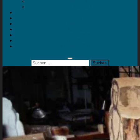
Mein Konto
Kontakt
Artort
Ausstellungen
Kunstaktionen
Landart
Geheimtipps
Portfolio
0 Artikel
0,00 €
Suchen
nach: