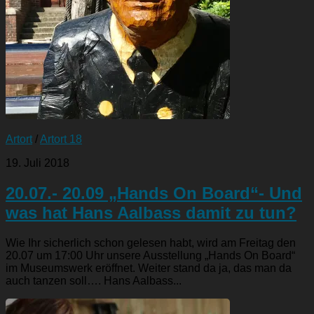
Artort
/
Artort 18
19. Juli 2018
20.07.- 20.09 „Hands On Board“- Und
was hat Hans Aalbass damit zu tun?
Wie Ihr sicherlich schon gelesen habt, wird am Freitag den
20.07 um 17:00 Uhr unsere Ausstellung „Hands On Board“
im Museumswerk eröffnet. Weiter stand da ja, das man da
auch tanzen soll…. Hans Aalbass...