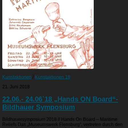
Kunstaktionen
/
Kunstaktionen 18
21. Juni 2018
22.06.- 24.06`18 „Hands ON Board“-
Bildhauer Symposium
Bildhauersymposium 2018 // Hands On Board – Maritime
Reliefs Das „Museumswerk Flensburg“, vertreten durch den