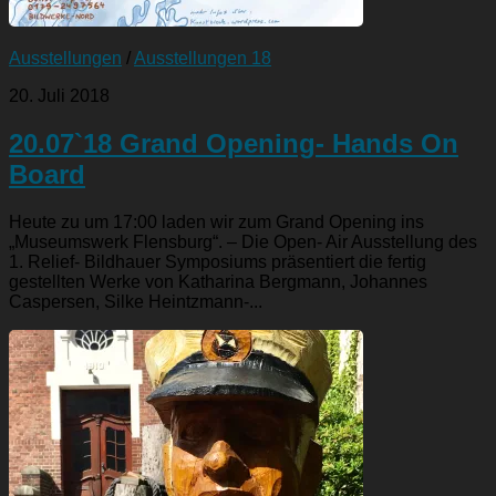
Ausstellungen
/
Ausstellungen 18
20. Juli 2018
20.07`18 Grand Opening- Hands On
Board
Heute zu um 17:00 laden wir zum Grand Opening ins
„Museumswerk Flensburg“. – Die Open- Air Ausstellung des
1. Relief- Bildhauer Symposiums präsentiert die fertig
gestellten Werke von Katharina Bergmann, Johannes
Caspersen, Silke Heintzmann-...