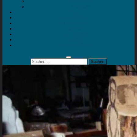
Mein Konto
Kontakt
Artort
Ausstellungen
Kunstaktionen
Landart
Geheimtipps
Portfolio
0 Artikel
0,00 €
Suchen
nach: