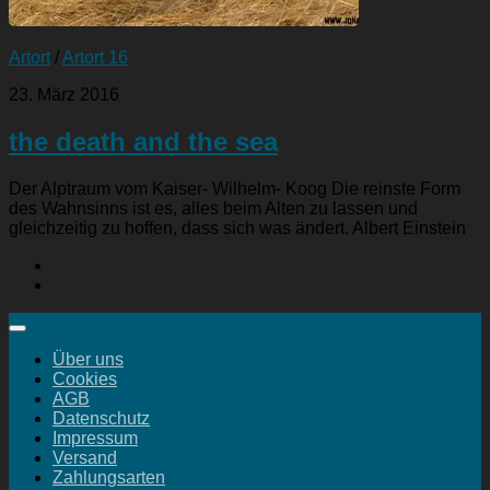
Artort
/
Artort 16
23. März 2016
the death and the sea
Der Alptraum vom Kaiser- Wilhelm- Koog Die reinste Form
des Wahnsinns ist es, alles beim Alten zu lassen und
gleichzeitig zu hoffen, dass sich was ändert. Albert Einstein
Über uns
Cookies
AGB
Datenschutz
Impressum
Versand
Zahlungsarten