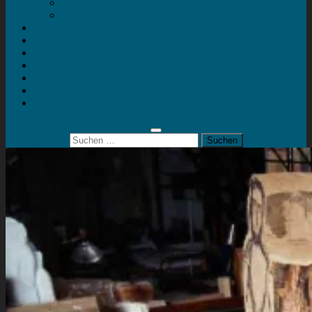
Mein Konto
Kontakt
Artort
Ausstellungen
Kunstaktionen
Landart
Geheimtipps
Portfolio
0 Artikel
0,00 €
Suchen
nach: