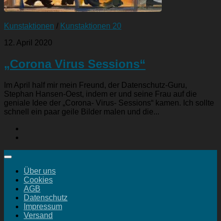
Kunstaktionen
/
Kunstaktionen 20
12. April 2020
„Corona Virus Sessions“
Im April half mir mein Freund, der Datenschutz-Guru,
Stephan Hansen-Oest, indem er und seine Frau auf die
geniale Idee der „Corona- Virus- Sessions“ kamen. Ich sollte
schnell ein paar geile Bilder malen und die...
Über uns
Cookies
AGB
Datenschutz
Impressum
Versand