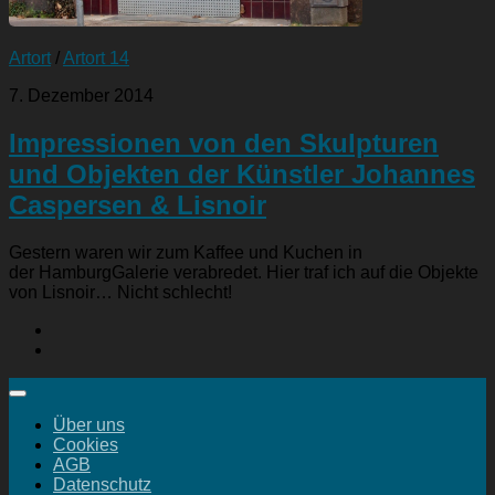
Artort
/
Artort 14
7. Dezember 2014
Impressionen von den Skulpturen
und Objekten der Künstler Johannes
Caspersen & Lisnoir
Gestern waren wir zum Kaffee und Kuchen in
der HamburgGalerie verabredet. Hier traf ich auf die Objekte
von Lisnoir… Nicht schlecht!
Über uns
Cookies
AGB
Datenschutz