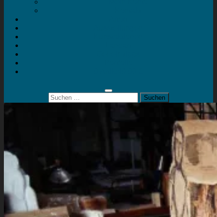
Mein Konto
Kontakt
Artort
Ausstellungen
Kunstaktionen
Landart
Geheimtipps
Portfolio
0 Artikel
0,00 €
Suchen
nach: