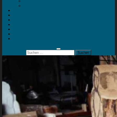
Mein Konto
Kontakt
Artort
Ausstellungen
Kunstaktionen
Landart
Geheimtipps
Portfolio
0 Artikel
0,00 €
Suchen
nach: