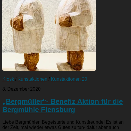
Kiosk
/
Kunstaktionen
/
Kunstaktionen 20
8. Dezember 2020
„Bergmüller“- Benefiz Aktion für die
Bergmühle Flensburg
Liebe Bergmühlen Begeisterte und Kunstfreunde! Es ist an
der Zeit, mal wieder etwas Gutes zu tun- dafür aber auch