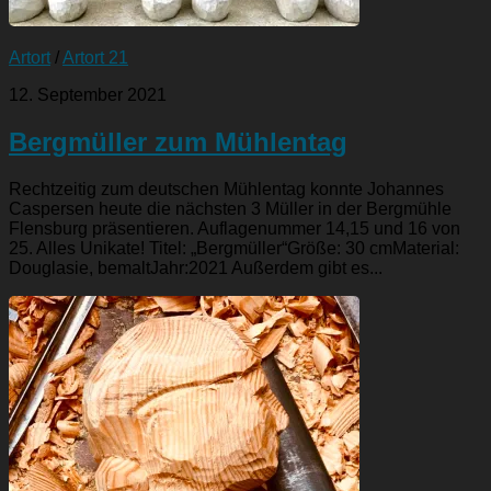
Artort
/
Artort 21
12. September 2021
Bergmüller zum Mühlentag
Rechtzeitig zum deutschen Mühlentag konnte Johannes
Caspersen heute die nächsten 3 Müller in der Bergmühle
Flensburg präsentieren. Auflagenummer 14,15 und 16 von
25. Alles Unikate! Titel: „Bergmüller“Größe: 30 cmMaterial:
Douglasie, bemaltJahr:2021 Außerdem gibt es...