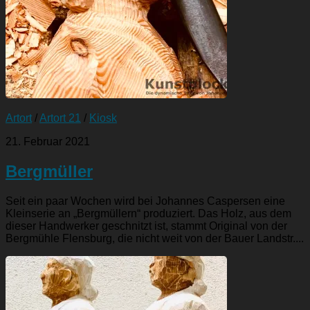
Artort
/
Artort 21
/
Kiosk
21. Februar 2021
Bergmüller
Seit ein paar Wochen wird bei Johannes Caspersen eine
Kleinserie an „Bergmüllern“ produziert. Das Holz, aus dem
dieser Handwerker geschnitzt ist, stammt Original von der
Bergmühle Flensburg, die nicht weit von der Bauer Landstr....