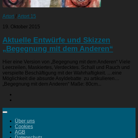
Artort
/
Artort 15
19. Oktober 2015
Aktuelle Entwürfe und Skizzen
„Begegnung mit dem Anderen“
Hier eine Version von „Begegnung mit dem Anderen“ Viele
Leerzeilen, Maskiertes, Verdecktes. Schall und Rauch und
verspielte Beschäftigung mit der Wahrhaftigkeit. …eine
Möglichkeit die absurde Asyldebatte zu artikulieren…
„Begegnung mit dem Anderen“ Maße: 80cm...
Über uns
Cookies
AGB
Datenschutz