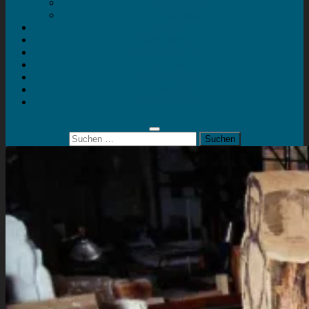
Mein Konto
Kontakt
Artort
Ausstellungen
Kunstaktionen
Landart
Geheimtipps
Portfolio
0 Artikel
0,00 €
Suchen
nach: