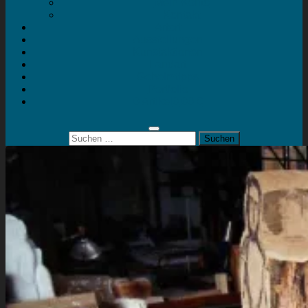
Mein Konto
Kontakt
Artort
Ausstellungen
Kunstaktionen
Landart
Geheimtipps
Portfolio
0 Artikel
0,00 €
Suchen
nach: