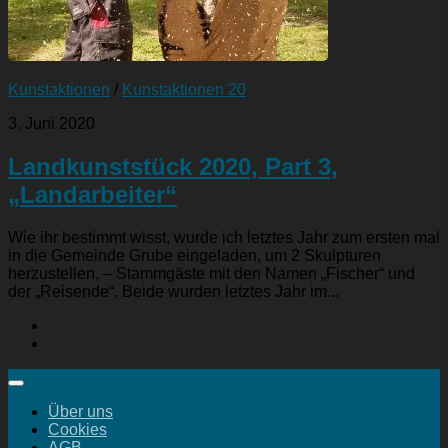
Kunstaktionen
/
Kunstaktionen 20
3. Juni 2020
Landkunststück 2020, Part 3,
„Landarbeiter“
Wie ihr bestimmt wisst, wurde ich letztes Jahr zum ersten mal
in die Gemeinde Grube eingeladen, um 2 Skulpturen
herzustellen, – Stammgäste mit den Namen „Fischer“ und
der „Reisende“. Beide wurden letztes Jahr im...
Über uns
Cookies
AGB