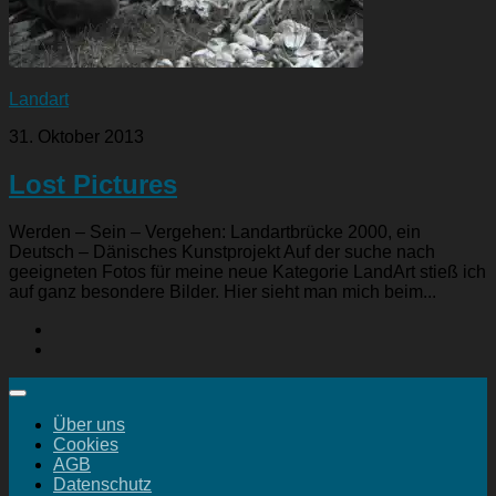
Landart
31. Oktober 2013
Lost Pictures
Werden – Sein – Vergehen: Landartbrücke 2000, ein
Deutsch – Dänisches Kunstprojekt Auf der suche nach
geeigneten Fotos für meine neue Kategorie LandArt stieß ich
auf ganz besondere Bilder. Hier sieht man mich beim...
Über uns
Cookies
AGB
Datenschutz