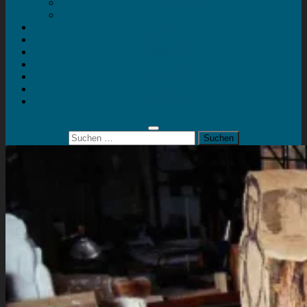
Mein Konto
Kontakt
Artort
Ausstellungen
Kunstaktionen
Landart
Geheimtipps
Portfolio
0 Artikel
0,00 €
Suchen
nach: