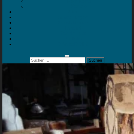
Mein Konto
Kontakt
Artort
Ausstellungen
Kunstaktionen
Landart
Geheimtipps
Portfolio
0 Artikel
0,00 €
Suchen
nach: