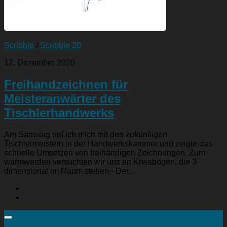
Scribble
/
Scribble 20
12. Dezember 2020
Freihandzeichnen für
Meisteranwärter des
Tischlerhandwerks
Am Samstag traf ich mich mit den zukünftigen
Tischlermeistern in der Handwerkskammer und zeigte das
schnelle Umsetzen von freihändigen Zeichnungen. Zum
warmwerden versuchten wir uns an Kreisbögen, die 3
dimensional im Raum stehen.- Der...