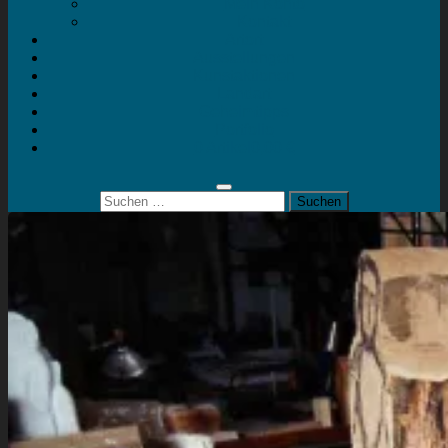
Mein Konto
Kontakt
Artort
Ausstellungen
Kunstaktionen
Landart
Geheimtipps
Portfolio
0 Artikel
0,00 €
Suchen
nach: