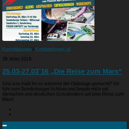
Kunstaktionen
/
Kunstaktionen 16
28. März 2016
25.03-27.03`16 „Die Reise zum Mars“
Und was habt Ihr so während der Ostertage gemacht? Ich
fuhr zum Sonderburger Schloss und begab mich mit
dänischen und deutschen Schulkindern auf eine Reise zum
Mars!