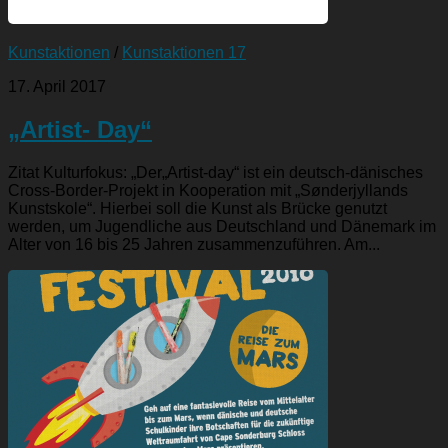
Kunstaktionen
/
Kunstaktionen 17
17. April 2017
„Artist- Day“
Zitat Kulturfokus: „Der„Artist-day“ ist ein deutsch-dänisches
Cross-Border-Projekt in Kooperation mit „Sønderjyllands
Kunstskole“. Hierbei soll die Kunst als Brücke genutzt
werden, um Jugendliche aus Deutschland und Dänemark im
Alter von 16 bis 25 Jahren zusammenzuführen. Am...