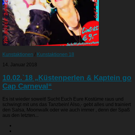
Kunstaktionen
/
Kunstaktionen 18
14. Januar 2018
10.02.`18 „Küstenperlen & Kaptein go
Cap Carneval“
Es ist wieder soweit! Sucht Euch Eure Kostüme raus und
schwingt mit uns das Tanzbein! Also,- gebt alles und trainiert
den Salsa, Moonwalk oder wie auch immer , denn der Spaß
aus den letzten...