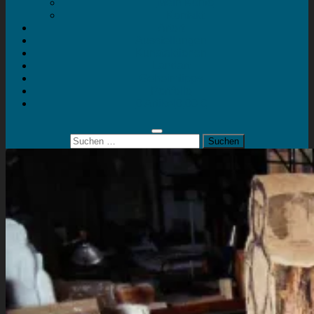
Mein Konto
Kontakt
Artort
Ausstellungen
Kunstaktionen
Landart
Geheimtipps
Portfolio
0 Artikel
0,00 €
Suchen
nach: