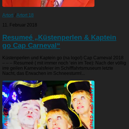
Artort
/
Artort 18
11. Februar 2018
Resumeé „Küstenperlen & Kaptein
go Cap Carneval“
Küstenperlen und Kaptein go (na logo!) Cap Carneval 2018
– – – Resumeé ( mit immer noch ‘ein im Tee): Nach der völlig
irre geilen Karnevalsfeier im Schifffahrtsmuseum letzte
Nacht, das Erwachen im Schneesturm!...