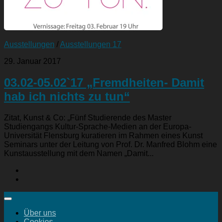
Ausstellungen
/
Ausstellungen 17
29. Januar 2017
03.02-05.02`17 „Fremdheiten- Damit
hab ich nichts zu tun“
Zitat, Kunst & Co: „Fünf Studierende des Master
Studiengangs Kultur-Sprache-Medien an der Europa-
Universität Flensburg kuratieren im Rahmen eines Kunst
Seminars unter der Leitung von Prof. Dr. Manfred Blohm eine
Kunstausstellung mit dem Namen „Damit...
Über uns
Cookies