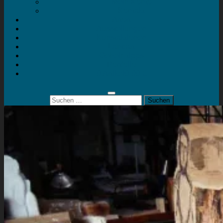
Mein Konto
Kontakt
Artort
Ausstellungen
Kunstaktionen
Landart
Geheimtipps
Portfolio
0 Artikel
0,00 €
Suchen
nach: