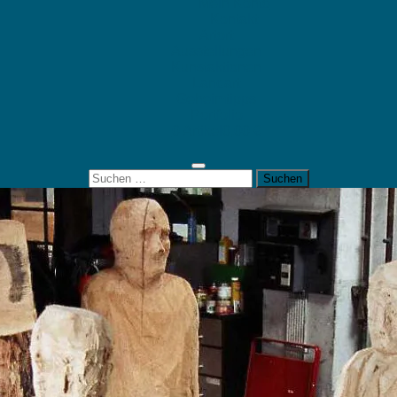
Mein Konto
Kontakt
Artort
Ausstellungen
Kunstaktionen
Landart
Geheimtipps
Portfolio
0 Artikel
0,00 €
Suchen
nach: