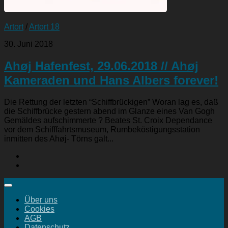
Artort
/
Artort 18
30. Juni 2018
Ahøj Hafenfest, 29.06.2018 // Ahøj
Kameraden und Hans Albers forever!
Die Rettung der letzten “Schiffbrückigen” Woran lag es, daß
die Schiffbrücke gestern abend im Glanze eines Van Gogh
Gemäldes aufschimmerte ? Beates St. Croix Dependance
vor dem Schifffahrtsmuseum, Rumbeköstigungsstation
inmitten des Ahøj- Törns galt...
Über uns
Cookies
AGB
Datenschutz