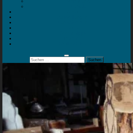
Mein Konto
Kontakt
Artort
Ausstellungen
Kunstaktionen
Landart
Geheimtipps
Portfolio
0 Artikel
0,00 €
Suchen
nach: