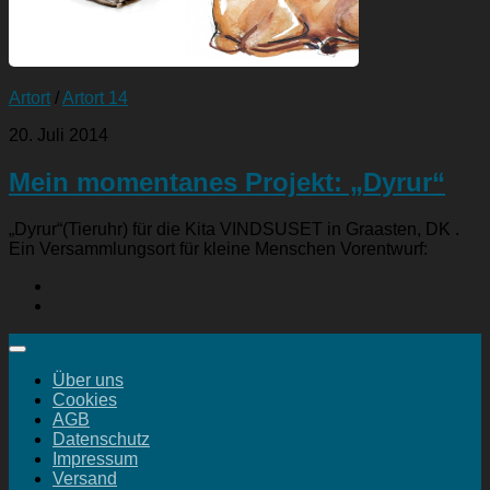
Artort
/
Artort 14
20. Juli 2014
Mein momentanes Projekt: „Dyrur“
„Dyrur“(Tieruhr) für die Kita VINDSUSET in Graasten, DK .
Ein Versammlungsort für kleine Menschen Vorentwurf:
Über uns
Cookies
AGB
Datenschutz
Impressum
Versand