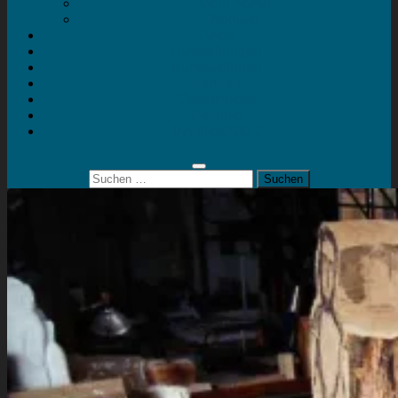
Mein Konto
Kontakt
Artort
Ausstellungen
Kunstaktionen
Landart
Geheimtipps
Portfolio
0 Artikel
0,00 €
Suchen
nach: