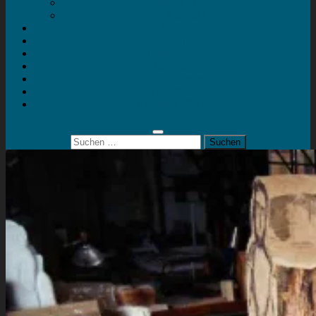
Mein Konto
Kontakt
Artort
Ausstellungen
Kunstaktionen
Landart
Geheimtipps
Portfolio
0 Artikel
0,00 €
Suchen
nach: