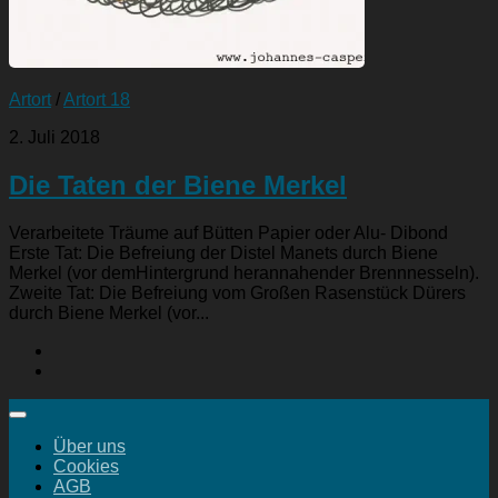
Artort
/
Artort 18
2. Juli 2018
Die Taten der Biene Merkel
Verarbeitete Träume auf Bütten Papier oder Alu- Dibond
Erste Tat: Die Befreiung der Distel Manets durch Biene
Merkel (vor demHintergrund herannahender Brennnesseln).
Zweite Tat: Die Befreiung vom Großen Rasenstück Dürers
durch Biene Merkel (vor...
Über uns
Cookies
AGB