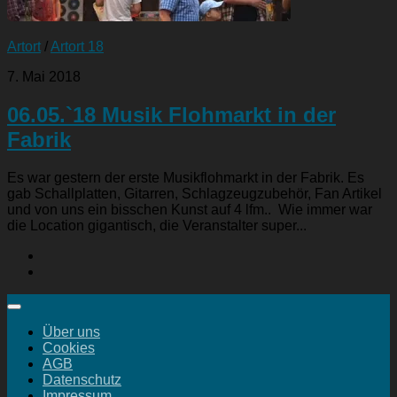
Artort
/
Artort 18
7. Mai 2018
06.05.`18 Musik Flohmarkt in der
Fabrik
Es war gestern der erste Musikflohmarkt in der Fabrik. Es
gab Schallplatten, Gitarren, Schlagzeugzubehör, Fan Artikel
und von uns ein bisschen Kunst auf 4 lfm.. Wie immer war
die Location gigantisch, die Veranstalter super...
Über uns
Cookies
AGB
Datenschutz
Impressum