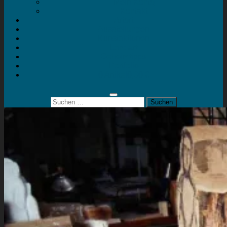
Mein Konto
Kontakt
Artort
Ausstellungen
Kunstaktionen
Landart
Geheimtipps
Portfolio
0 Artikel
0,00 €
Suchen
nach: