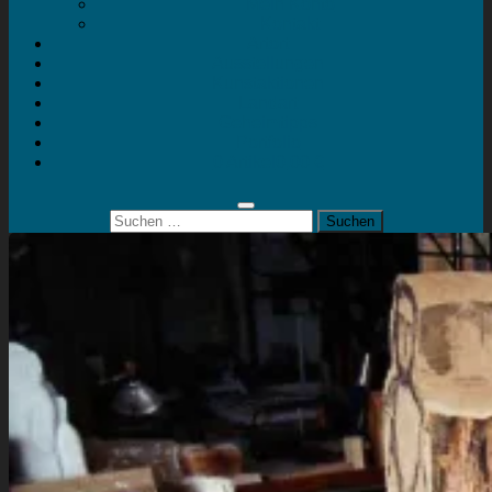
Mein Konto
Kontakt
Artort
Ausstellungen
Kunstaktionen
Landart
Geheimtipps
Portfolio
0 Artikel
0,00 €
Suchen
nach: