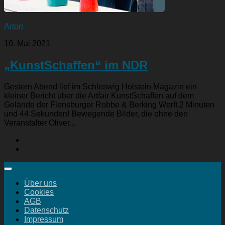
Artort
10. Mai 2021
„KunstSchaffen“ im NDR
Gestern Abend lief im Schleswig Holstein Magazin ein
kleiner Bericht über die Artfair KunstSchaffen auf dem
Gelände der Flensburger Robbe & Berking Werft.2 Minuten
und 44 Sekunden! Bewegende Bilder, die ohne den
Veranstalter Oliver...
Über uns
Cookies
AGB
Datenschutz
Impressum