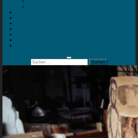
Mein Konto
Kontakt
Artort
Ausstellungen
Kunstaktionen
Landart
Geheimtipps
Portfolio
0 Artikel
0,00 €
Suchen
nach: