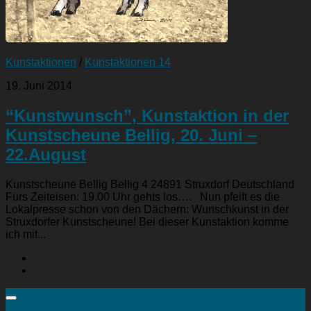
Kunstaktionen
/
Kunstaktionen 14
19. Juni 2014
“Kunstwunsch”, Kunstaktion in der
Kunstscheune Bellig, 20. Juni –
22.August
Kunstscheune Bellig Bellig 4 24891 Struxdorf Deutschland
Fürs Zeiteisen: 19.00 Uhr gehts los…. Nun pfeift es die
Lokalpresse schon von den Dächern: Wunschkunst in der
Struxdorfer Kunstscheune! Bei dieser Kunstaktion komme
ich mit...