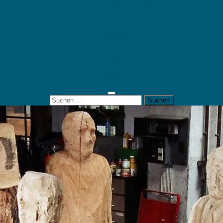
Mein Konto
Kontakt
Artort
Ausstellungen
Kunstaktionen
Landart
Geheimtipps
Portfolio
0 Artikel
0,00 €
Suchen
nach: