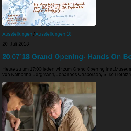
Ausstellungen
/
Ausstellungen 18
20. Juli 2018
20.07`18 Grand Opening- Hands On B
Heute zu um 17:00 laden wir zum Grand Opening ins „Museumsw
von Katharina Bergmann, Johannes Caspersen, Silke Heintzm