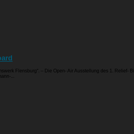
oard
erk Flensburg“. – Die Open- Air Ausstellung des 1. Relief- Bil
ann-...