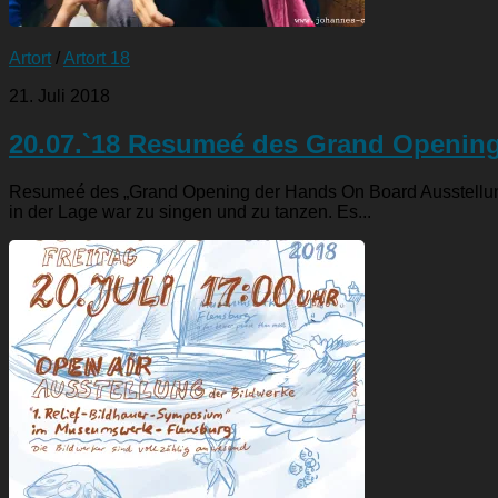
Artort
/
Artort 18
21. Juli 2018
20.07.`18 Resumeé des Grand Opening
Resumeé des „Grand Opening der Hands On Board Ausstellung“
in der Lage war zu singen und zu tanzen. Es...