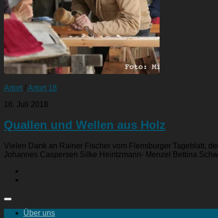
Artort
/
Artort 18
16. Juli 2018
Quallen und Wellen aus Holz
Vielen Dank an Rainer Fischer vom Flensburger Tageblatt, de
Johannes Caspersen Silke Heintzmann- Menzel Bettina Schw
Über uns