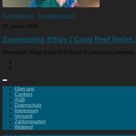
Kunstaktionen
/
Kunstaktionen 19
29. Januar 2019
Zoomorphic Effigy ( Coral Reef Relief 1
Zoomorphic Effigy (Coral Reef Relief 1) Johannes Caspersen
Über uns
Cookies
AGB
Datenschutz
Impressum
Versand
Zahlungsarten
Widerruf