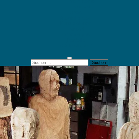
Mein Konto
Kontakt
Artort
Ausstellungen
Kunstaktionen
Landart
Geheimtipps
Portfolio
0 Artikel
0,00 €
Suchen
nach: