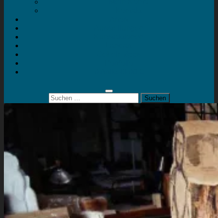
Mein Konto
Kontakt
Artort
Ausstellungen
Kunstaktionen
Landart
Geheimtipps
Portfolio
0 Artikel
0,00 €
Suchen
nach: