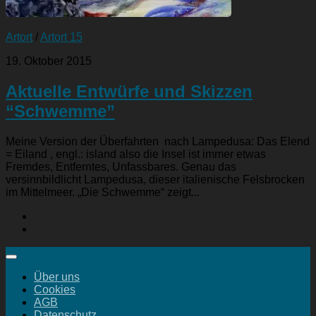
Artort
/
Artort 15
19. Oktober 2015
Aktuelle Entwürfe und Skizzen
“Schwemme”
Meine Version der Überfahrten nach Lampedusa: Das Elend
= Eiland , engl.: island also die Insel ist immer etwas
Fremdes, Entferntes, Unfassbares. Genau das
versinnbildlicht Lampedusa, dieser italienische Felsbrocken
im Mittelmeer. „Die Schwemme“ zeigt...
Über uns
Cookies
AGB
Datenschutz