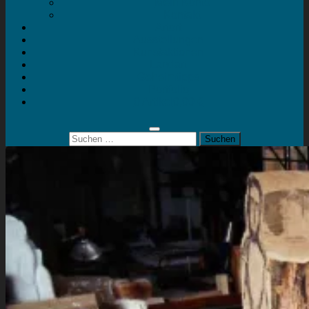
Mein Konto
Kontakt
Artort
Ausstellungen
Kunstaktionen
Landart
Geheimtipps
Portfolio
0 Artikel
0,00 €
Suchen
nach: