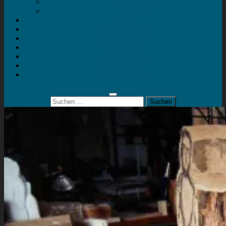
Mein Konto
Kontakt
Artort
Ausstellungen
Kunstaktionen
Landart
Geheimtipps
Portfolio
0 Artikel
0,00 €
Suchen
nach: