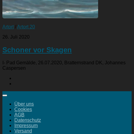
Artort
/
Artort 20
26. Juli 2020
Schoner vor Skagen
I- Pad Gemälde, 26.07.2020, Bratternstrand DK, Johannes
Caspersen
Über uns
Cookies
AGB
Datenschutz
Impressum
Versand