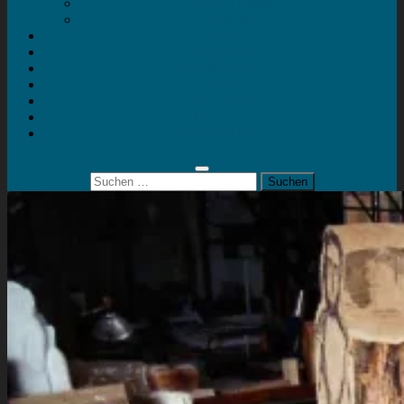
Mein Konto
Kontakt
Artort
Ausstellungen
Kunstaktionen
Landart
Geheimtipps
Portfolio
0 Artikel
0,00 €
Suchen
nach: